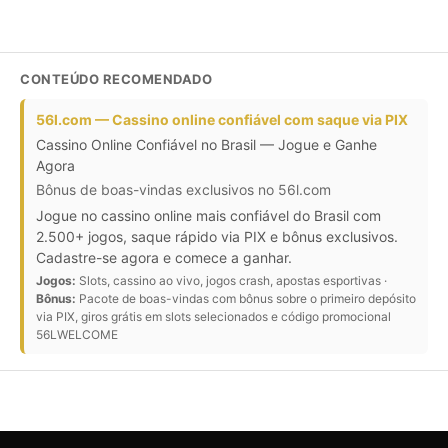
CONTEÚDO RECOMENDADO
56l.com — Cassino online confiável com saque via PIX
Cassino Online Confiável no Brasil — Jogue e Ganhe
Agora
Bônus de boas-vindas exclusivos no 56l.com
Jogue no cassino online mais confiável do Brasil com
2.500+ jogos, saque rápido via PIX e bônus exclusivos.
Cadastre-se agora e comece a ganhar.
Jogos:
Slots, cassino ao vivo, jogos crash, apostas esportivas ·
Bônus:
Pacote de boas-vindas com bônus sobre o primeiro depósito
via PIX, giros grátis em slots selecionados e código promocional
56LWELCOME